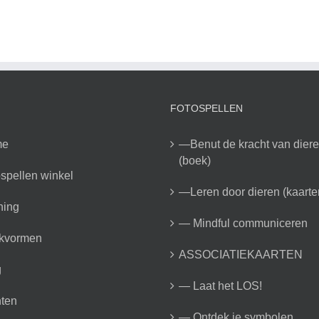
FOTOSPELLEN
me
—Benut de kracht van dier
(boek)
spellen winkel
—Leren door dieren (kaarte
ning
— Mindful communiceren
kvormen
ASSOCIATIEKAARTEN
g
— Laat het LOS!
ten
— Ontdek je symbolen