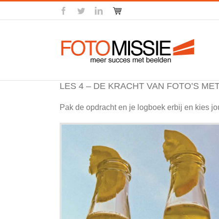
Skip
facebook
twitter
linkedin
Winkel
to
content
LES 4 – DE KRACHT VAN FOTO’S MET
Pak de opdracht en je logboek erbij en kies j