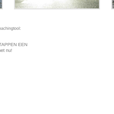
oachingtool:
STAPPEN EEN
t nu!