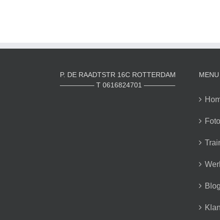
P. DE RAADTSTR 16C ROTTERDAM
MENU
————— T 0616824701 ————–
Ho
Foto
Trai
Wer
Blo
Klan