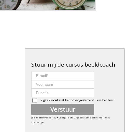
Stuur mij de cursus beeldcoach
E-
mail
Voornaam
Functie
Ik ga akkoord met het privacyreglement.
Lees het hier.
Verstuur
Je e-mailadres is 100% veilig. Ik stuur je ook soms een e-mail met
succestips.