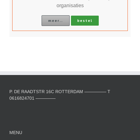
organisaties
meer…
bestel
P. DE RAADTSTR 16C ROTTERDAM ————— T
0616824701 ————–
MENU