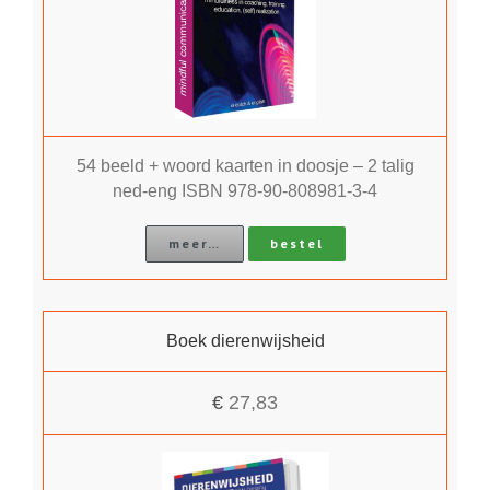
54 beeld + woord kaarten in doosje – 2 talig
ned-eng ISBN 978-90-808981-3-4
meer…
bestel
Boek dierenwijsheid
€
27,83