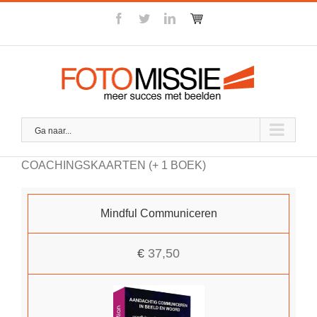
Skip
facebook
twitter
linkedin
Winkel
to
content
Ga naar...
COACHINGSKAARTEN (+ 1 BOEK)
Mindful Communiceren
€
37,50