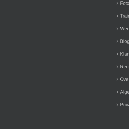
Foto
Trai
Wer
Blo
Klan
Rec
Over
Alg
Priv