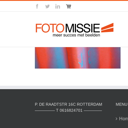
Skip
facebook
twitter
linkedin
Winkel
to
content
P. DE RAADTSTR 16C ROTTERDAM
MENU
————— T 0616824701 ————–
Ho