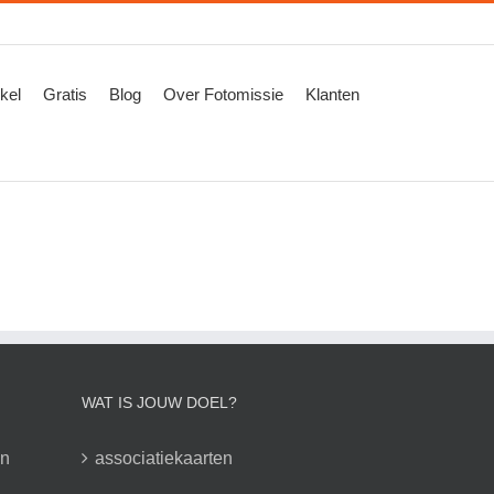
kel
Gratis
Blog
Over Fotomissie
Klanten
WAT IS JOUW DOEL?
en
associatiekaarten