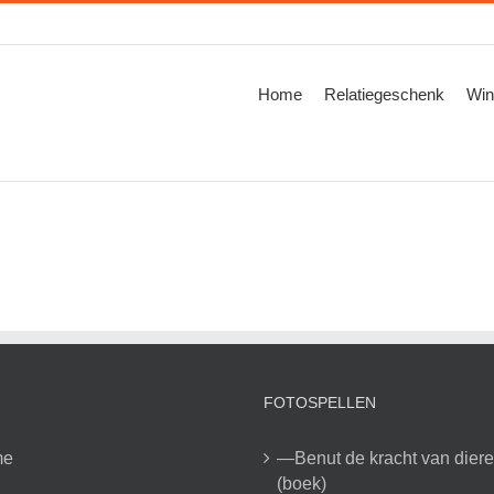
Zoeken
naar:
Home
Relatiegeschenk
Win
FOTOSPELLEN
me
—Benut de kracht van dier
(boek)