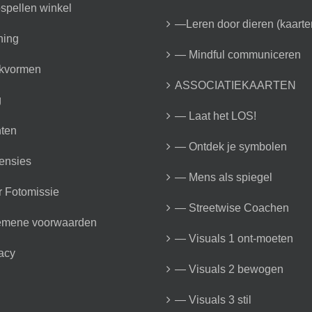
spellen winkel
—Leren door dieren (kaarte
ning
— Mindful communiceren
kvormen
ASSOCIATIEKAARTEN
g
— Laat het LOS!
ten
— Ontdek je symbolen
ensies
— Mens als spiegel
 Fotomissie
— Streetwise Coachen
emene voorwaarden
— Visuals 1 ont-moeten
acy
— Visuals 2 bewogen
— Visuals 3 stil