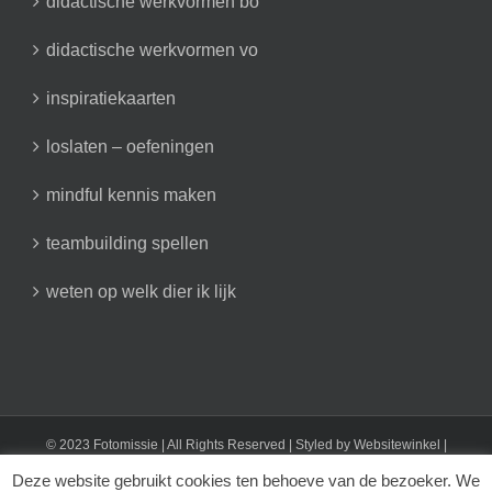
didactische werkvormen bo
didactische werkvormen vo
inspiratiekaarten
loslaten – oefeningen
mindful kennis maken
teambuilding spellen
weten op welk dier ik lijk
© 2023 Fotomissie | All Rights Reserved | Styled by
Websitewinkel
|
Fotomissie: T 0616824701 | E info@fotomissie.nl
Deze website gebruikt cookies ten behoeve van de bezoeker. We