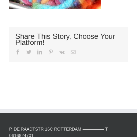
Share This Story, Choose Your
Platform!
facebook
twitter
linkedin
pinterest
vk
E-
mail
P. DE RAADTSTR 16C ROTTERDAM ————— T
0616824701 ————–