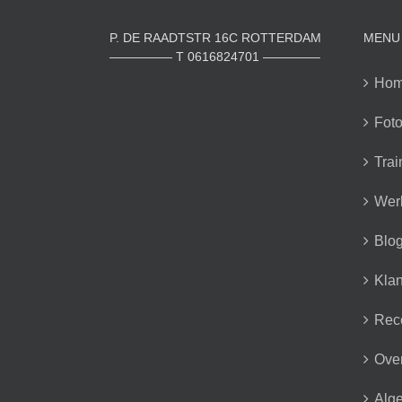
P. DE RAADTSTR 16C ROTTERDAM
MENU
————— T 0616824701 ————–
Ho
Foto
Trai
Wer
Blo
Klan
Rec
Over
Alg