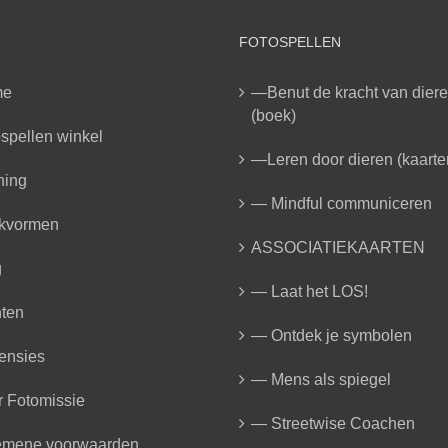
FOTOSPELLEN
me
—Benut de kracht van dier
(boek)
spellen winkel
—Leren door dieren (kaarte
ning
— Mindful communiceren
kvormen
ASSOCIATIEKAARTEN
g
— Laat het LOS!
ten
— Ontdek je symbolen
ensies
— Mens als spiegel
 Fotomissie
— Streetwise Coachen
emene voorwaarden