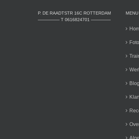
P. DE RAADTSTR 16C ROTTERDAM
MENU
————— T 0616824701 ————–
Ho
Foto
Trai
Wer
Blo
Klan
Rec
Over
Alg