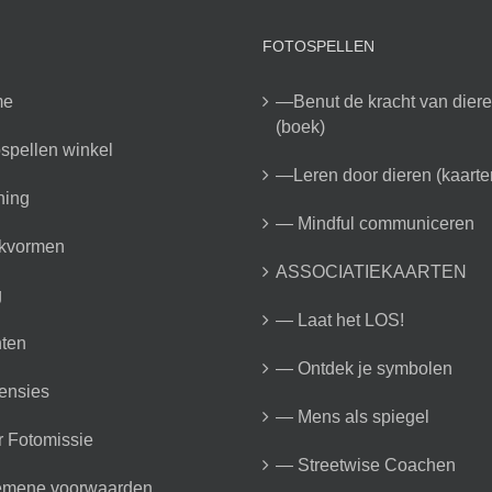
FOTOSPELLEN
me
—Benut de kracht van dier
(boek)
spellen winkel
—Leren door dieren (kaarte
ning
— Mindful communiceren
kvormen
ASSOCIATIEKAARTEN
g
— Laat het LOS!
ten
— Ontdek je symbolen
ensies
— Mens als spiegel
 Fotomissie
— Streetwise Coachen
emene voorwaarden