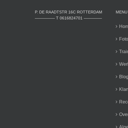
P. DE RAADTSTR 16C ROTTERDAM
MENU
————— T 0616824701 ————–
Ho
Foto
Trai
Wer
Blo
Klan
Rec
Over
Alg