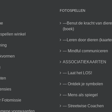
FOTOSPELLEN
me
—Benut de kracht van dier
(boek)
spellen winkel
—Leren door dieren (kaarte
ning
— Mindful communiceren
kvormen
ASSOCIATIEKAARTEN
g
— Laat het LOS!
ten
— Ontdek je symbolen
ensies
— Mens als spiegel
 Fotomissie
— Streetwise Coachen
emene voorwaarden