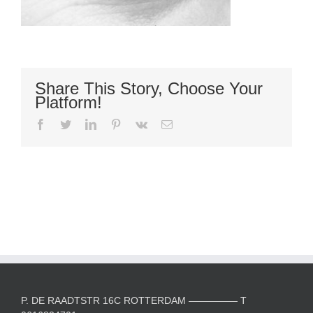
Share This Story, Choose Your
Platform!
facebook
twitter
linkedin
pinterest
vk
E-
mail
P. DE RAADTSTR 16C ROTTERDAM ————— T