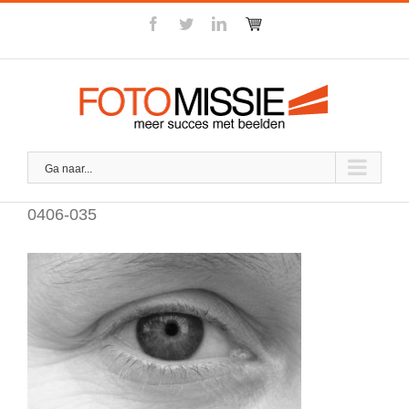
Skip
facebook
twitter
linkedin
Winkel
to
content
Ga naar...
0406-035