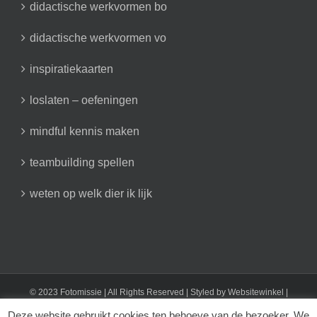
didactische werkvormen bo
didactische werkvormen vo
inspiratiekaarten
loslaten – oefeningen
mindful kennis maken
teambuilding spellen
weten op welk dier ik lijk
© 2023 Fotomissie | All Rights Reserved | Styled by
Websitewinkel
|
Fotomissie: T 0616824701 | E info@fotomissie.nl
Deze website gebruikt cookies ten behoeve van de bezoeker. We