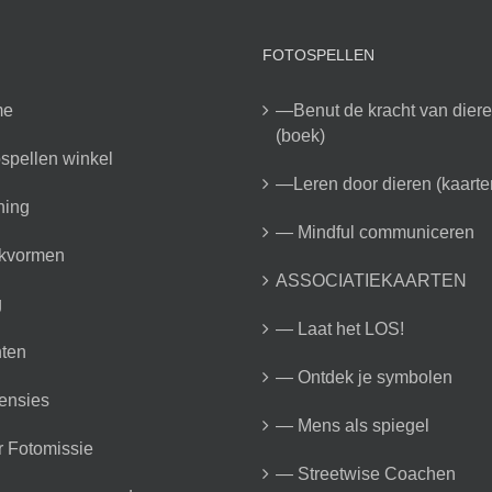
FOTOSPELLEN
me
—Benut de kracht van dier
(boek)
spellen winkel
—Leren door dieren (kaarte
ning
— Mindful communiceren
kvormen
ASSOCIATIEKAARTEN
g
— Laat het LOS!
ten
— Ontdek je symbolen
ensies
— Mens als spiegel
 Fotomissie
— Streetwise Coachen