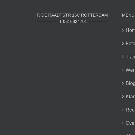
P. DE RAADTSTR 16C ROTTERDAM
MENU
————— T 0616824701 ————–
Ho
Foto
Trai
Wer
Blo
Klan
Rec
Over