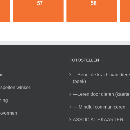
FOTOSPELLEN
me
—Benut de kracht van dier
(boek)
spellen winkel
—Leren door dieren (kaarte
ning
— Mindful communiceren
kvormen
ASSOCIATIEKAARTEN
g