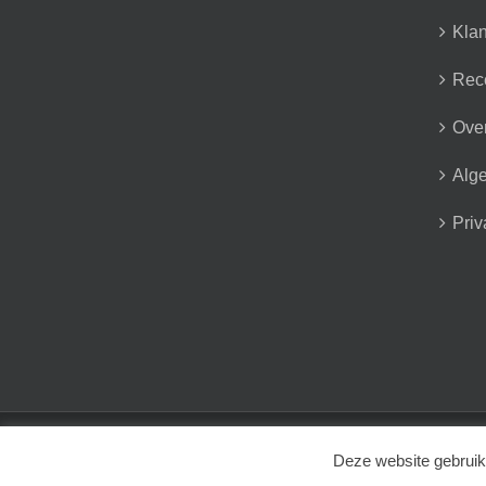
Klan
Rec
Over
Alg
Priv
© 2023 Fotomissie | All Rights Reserved | Styled by
Website
Deze website gebruik