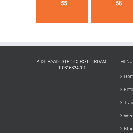
P. DE RAADTSTR 16C ROTTERDAM
MENU
————— T 0616824701 ————–
Ho
Foto
Trai
Wer
Blo