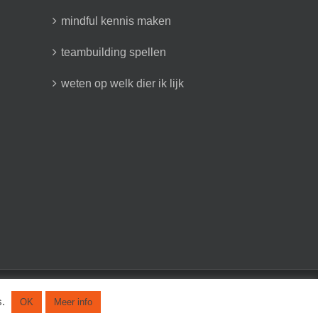
mindful kennis maken
teambuilding spellen
weten op welk dier ik lijk
facebook
twitter
linkedin
Winkel
s.
OK
Meer info