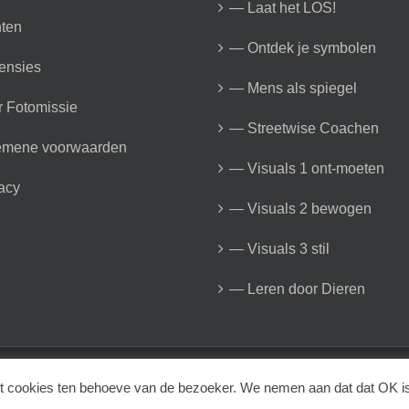
— Laat het LOS!
ten
— Ontdek je symbolen
ensies
— Mens als spiegel
 Fotomissie
— Streetwise Coachen
emene voorwaarden
— Visuals 1 ont-moeten
acy
— Visuals 2 bewogen
— Visuals 3 stil
— Leren door Dieren
winkel
| Fotomissie: T 0616824701 | E info@fotomissie.nl
t cookies ten behoeve van de bezoeker. We nemen aan dat dat OK i