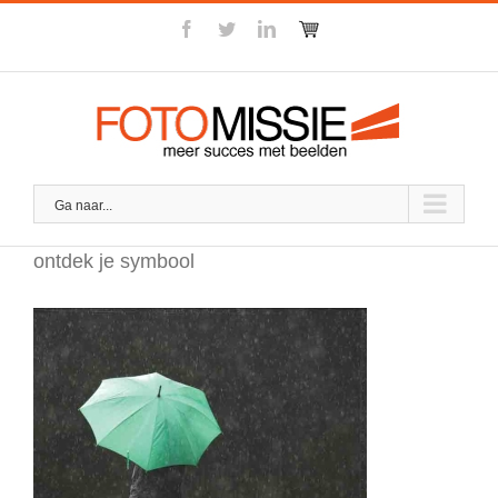
Skip
facebook
twitter
linkedin
Winkel
to
content
Ga naar...
ontdek je symbool