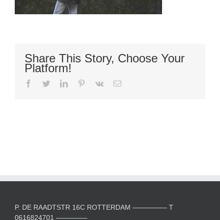
Share This Story, Choose Your
Platform!
facebook
twitter
linkedin
pinterest
vk
E-
mail
P. DE RAADTSTR 16C ROTTERDAM ————— T
0616824701 ————–