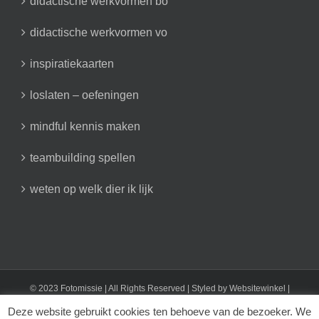
didactische werkvormen bo
didactische werkvormen vo
inspiratiekaarten
loslaten – oefeningen
mindful kennis maken
teambuilding spellen
weten op welk dier ik lijk
© 2023 Fotomissie | All Rights Reserved | Styled by
Websitewinkel
|
Fotomissie: T 0616824701 | E info@fotomissie.nl
Deze website gebruikt cookies ten behoeve van de bezoeker. We