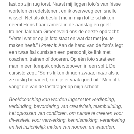
last op zijn rug torst. Naast mij liggen foto’s van frisse
wortelen en edelstenen, en ik overweeg een snelle
wissel. Net als ik besluit me in mijn lot te schikken,
neemt Hens haar camera in de aanslag en geeft
trainer Jaldhara Groeneveld ons de eerste opdracht:
“Vertel wat er op je foto staat en wat dat met jou te
maken heeft.”
I knew it.
Aan de hand van de foto’s legt
een twaalftal cursisten een persoonlijke link met
coachen, trainen of doceren. Op één foto staat een
man in een turnpak ondersteboven in een split. De
cursiste zegt: “Soms lijken dingen zwaar, maar als je
ze rustig benadert, kom je er vaak goed uit.” Mijn blik
vangt die van de lastdrager op mijn schoot.
Beeldcoaching kan worden ingezet ter verdieping,
verbinding, bevordering van creativiteit, teambuilding,
het oplossen van conflicten, om ruimte te creëren voor
diversiteit, voor verwerking, kennismaking, verankering
en het inzichtelijk maken van normen en waarden.