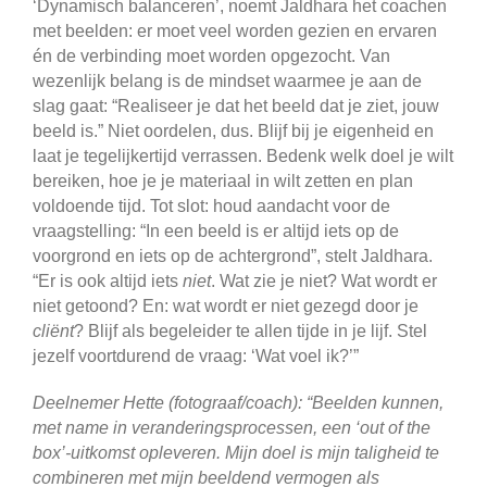
‘Dynamisch balanceren’, noemt Jaldhara het coachen
met beelden: er moet veel worden gezien en ervaren
én de verbinding moet worden opgezocht. Van
wezenlijk belang is de mindset waarmee je aan de
slag gaat: “Realiseer je dat het beeld dat je ziet, jouw
beeld is.” Niet oordelen, dus. Blijf bij je eigenheid en
laat je tegelijkertijd verrassen. Bedenk welk doel je wilt
bereiken, hoe je je materiaal in wilt zetten en plan
voldoende tijd. Tot slot: houd aandacht voor de
vraagstelling: “In een beeld is er altijd iets op de
voorgrond en iets op de achtergrond”, stelt Jaldhara.
“Er is ook altijd iets
niet
. Wat zie je niet? Wat wordt er
niet getoond? En: wat wordt er niet gezegd door je
cliënt
? Blijf als begeleider te allen tijde in je lijf. Stel
jezelf voortdurend de vraag: ‘Wat voel ik?’”
Deelnemer Hette (fotograaf/coach): “Beelden kunnen,
met name in veranderingsprocessen, een ‘out of the
box’-uitkomst opleveren. Mijn doel is mijn taligheid te
combineren met mijn beeldend vermogen als