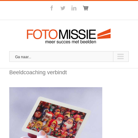
Skip
facebook
twitter
linkedin
Winkel
to
content
Ga naar...
Beeldcoaching verbindt