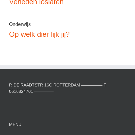
Verleden loslaten
Onderwijs
Op welk dier lijk jij?
P. DE RAADTSTR 16C ROTTERDAM ————— T
0616824701 ————–
MENU