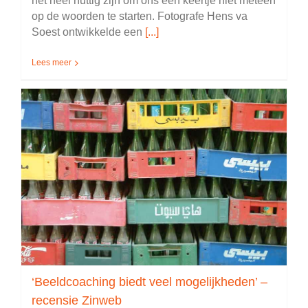
het heel nuttig zijn om ons een keertje niet meteen
op de woorden te starten. Fotografe Hens va
Soest ontwikkelde een
[...]
Lees meer
‘Beeldcoaching biedt veel mogelijkheden’ –
recensie Zinweb