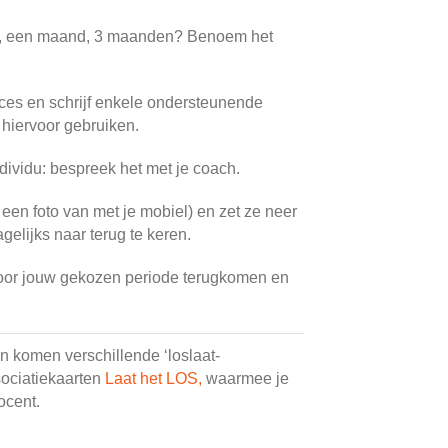
k, een maand, 3 maanden? Benoem het
roces en schrijf enkele ondersteunende
o hiervoor gebruiken.
individu: bespreek het met je coach.
een foto van met je mobiel) en zet ze neer
gelijks naar terug te keren.
door jouw gekozen periode terugkomen en
n komen verschillende ‘loslaat-
sociatiekaarten
Laat het LOS,
waarmee je
ocent.