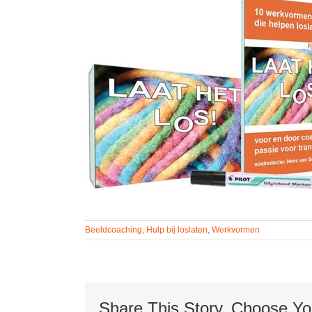
Beeldcoaching
,
Hulp bij loslaten
,
Werkvormen
Share This Story, Choose Yo