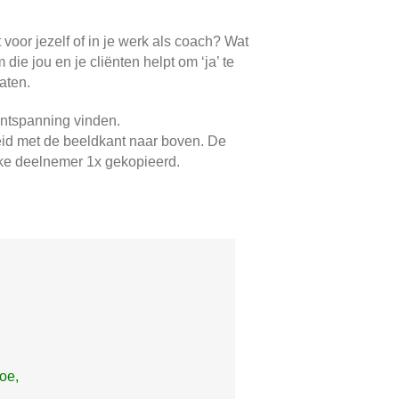
voor jezelf of in je werk als coach? Wat
ie jou en je cliënten helpt om ‘ja’ te
aten.
ontspanning vinden.
reid met de beeldkant naar boven. De
lke deelnemer 1x gekopieerd.
toe,