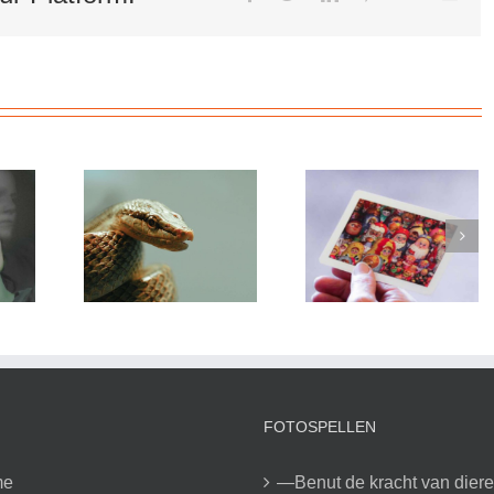
mail
FOTOSPELLEN
me
—Benut de kracht van dier