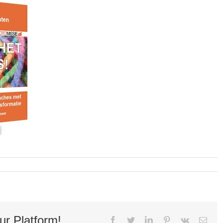
ur Platform!
facebook
twitter
linkedin
pinterest
vk
E-