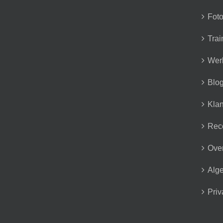
Foto
Trai
Wer
Blo
Klan
Rec
Over
Alg
Priv