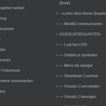
(boek)
spellen winkel
—Leren door dieren (kaarte
ning
— Mindful communiceren
kvormen
ASSOCIATIEKAARTEN
g
— Laat het LOS!
ten
— Ontdek je symbolen
ensies
— Mens als spiegel
 Fotomissie
— Streetwise Coachen
emene voorwaarden
— Visuals 1 ont-moeten
acy
— Visuals 2 bewogen