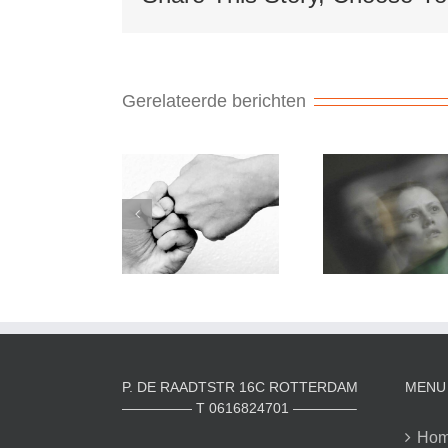
Gerelateerde berichten
P. DE RAADTSTR 16C ROTTERDAM
MENU
————— T 0616824701 ————–
Ho