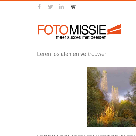
Skip
facebook
twitter
linkedin
Winkel
to
content
Leren loslaten en vertrouwen