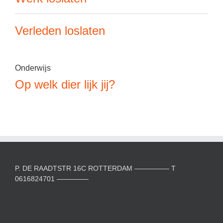
Verleden loslaten
Onderwijs
Op welk dier lijk jij?
P. DE RAADTSTR 16C ROTTERDAM ————— T
0616824701 ————–